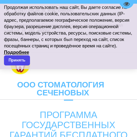
Пере
Продолжая использовать наш сайт, Вы даете согласие на
8 (347) 246-66-35
,
8(987)0460097
обработку файлов cookie, пользовательских данных (IP-
адрес, предполагаемое географическое положение, версия
Стоматология Сеченовых
,
Россия
,
г. Уфа
,
Интернационал
браузера, разрешение дисплея, версия операционной
ьная ул. 15
,
332
,
450064
системы, модель устройства, ресурсы, поисковые системы,
фразы, баннеры, с которых был переход на сайт, список
sechenov.vladimir@yandex.ru
посещённых страниц и проведённое время на сайте).
Подробнее
Принять
ООО СТОМАТОЛОГИЯ
СЕЧЕНОВЫХ
ПРОГРАММА
ГОСУДАРСТВЕННЫХ
ГАРАНТИЙ БЕСПЛАТНОГО