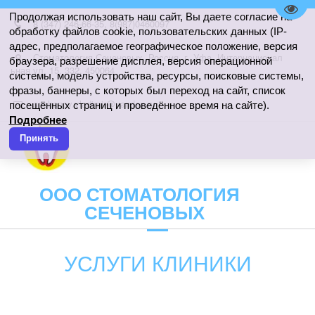
Пере
Продолжая использовать наш сайт, Вы даете согласие на
8 (347) 246-66-35
,
8(987)0460097
обработку файлов cookie, пользовательских данных (IP-
адрес, предполагаемое географическое положение, версия
Стоматология Сеченовых
,
Россия
,
г. Уфа
,
Интернационал
браузера, разрешение дисплея, версия операционной
ьная ул. 15
,
332
,
450064
системы, модель устройства, ресурсы, поисковые системы,
фразы, баннеры, с которых был переход на сайт, список
sechenov.vladimir@yandex.ru
посещённых страниц и проведённое время на сайте).
Подробнее
Принять
ООО СТОМАТОЛОГИЯ
СЕЧЕНОВЫХ
УСЛУГИ КЛИНИКИ