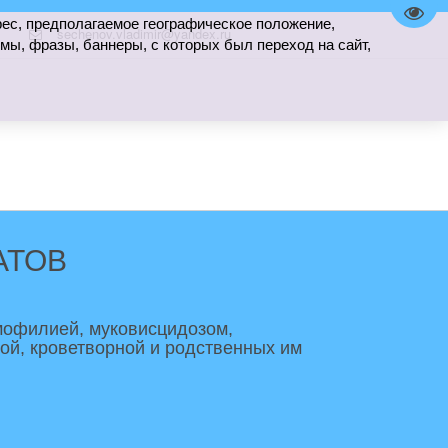
Пере
рес, предполагаемое географическое положение,
sechenov.vladimir@yandex.ru
мы, фразы, баннеры, с которых был переход на сайт,
АТОВ
мофилией, муковисцидозом, 
, кроветворной и родственных им 