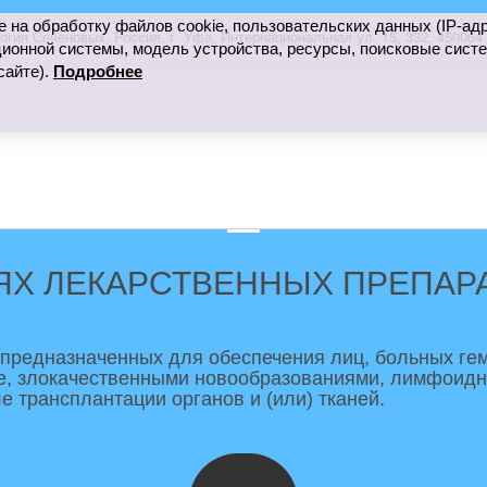
е на обработку файлов cookie, пользовательских данных (IP-ад
огия Сеченовых
,
Россия
,
г. Уфа
,
Интернациональная ул. 15
,
332
,
450064
ионной системы, модель устройства, ресурсы, поисковые систе
сайте).
Подробнее
ЯХ ЛЕКАРСТВЕННЫХ ПРЕПАР
 предназначенных для обеспечения лиц, больных ге
, злокачественными новообразованиями, лимфоидной
е трансплантации органов и (или) тканей.