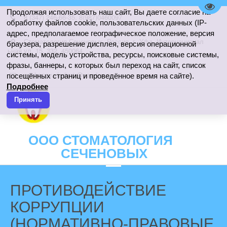
Пере
Продолжая использовать наш сайт, Вы даете согласие на
8 (347) 246-66-35
,
8(987)0460097
обработку файлов cookie, пользовательских данных (IP-
адрес, предполагаемое географическое положение, версия
Стоматология Сеченовых
,
Россия
,
г. Уфа
,
Интернационал
браузера, разрешение дисплея, версия операционной
ьная ул. 15
,
332
,
450064
системы, модель устройства, ресурсы, поисковые системы,
фразы, баннеры, с которых был переход на сайт, список
sechenov.vladimir@yandex.ru
посещённых страниц и проведённое время на сайте).
Подробнее
Принять
ООО СТОМАТОЛОГИЯ
СЕЧЕНОВЫХ
ПРОТИВОДЕЙСТВИЕ
КОРРУПЦИИ
(НОРМАТИВНО-ПРАВОВЫЕ